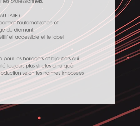
r les professionnels.
AU LASER
permet l’automatisation et
rage du diamant.
tif et accessible et le label
pour les horlogers et bijoutiers qui
é toujours plus strictes ainsi qu'à
 production selon les normes imposées