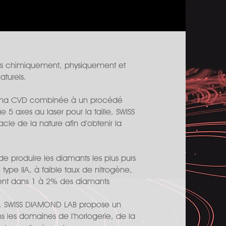
ts chimiquement, physiquement et
turels.
asma CVD combinée à un procédé
 5 axes au laser pour la taille, SWISS
cle de la nature afin d’obtenir la
 de produire les diamants les plus purs
ype IIA, à faible taux de nitrogène,
ent dans 1 à 2% des diamants
prix, SWISS DIAMOND LAB propose un
s les domaines de l’horlogerie, de la